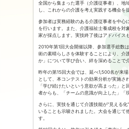
全国から集まった選手（介護従事者）、地
し、これからの介護を考え実践する機会を
参加者は実務経験のある介護従事者を中心
を行います。また、介護福祉士養成校を対
家が採点します。実技終了後はアドバイス
2010年第1回大会開催以降、参加選手総数
術の素晴らしさを体験することにより、介
か」について学び合い、絆を深めることで
昨年の第15回大会では、延べ1,500名が
として、本コンテストの効果分析が実施され、
「学び続けたいという意欲が高まった」と
者からも、「チームの意識が向上した」「
さらに、実技を通じて介護技能が“見える化
いることも示唆されました。大会を通じて
す。