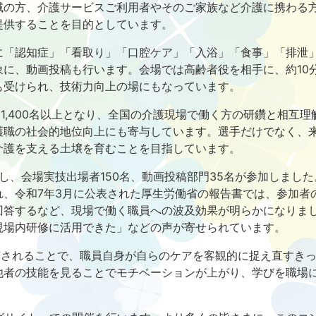
域の方、介護サービスご利用者やそのご家族など介護に携わる
提供することを目的としています。
に「認知症」「看取り」「口腔ケア」「入浴」「食事」「排泄
象に、動画投稿も行います。会場では高齢者役を相手に、約10
も受けられ、技術力向上の場にもなっています。
は1,400名以上となり、全国の介護現場で働く方の研鑽と相互
護職の社会的地位向上にも寄与しています。選手だけでなく、
介護を支える土壌を育むことを目指しています。
来場し、会場実技出場者150名、動画投稿部門35名が参加しま
令和7年3月に公表された厚生労働省の報告書では、参加者の94
回答するなど、現場で働く職員への波及効果が明らかになりま
現場内研修に活用できた」などの声が寄せられています。
”されることで、職員自身が自らのケアを客観的に捉え直すき
他者の技能を見ることでモチベーションが上がり、学びを職場