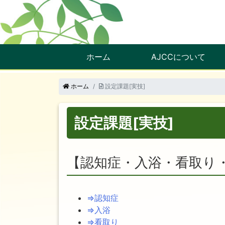
ホーム
AJCCについて
ホーム
設定課題[実技]
設定課題[実技]
【認知症・入浴・看取り
⇒認知症
⇒入浴
⇒看取り